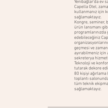
Yenibağlar'da ev s
Capella Otel, zama
kullanmanız için 
sağlamaktayız.
Kongre, seminer, b
ürün lansmanı gib
programlarınızda 
edebileceğiniz Cap
organizasyonlarını
geçmesi ve zamanın
ayırabilmeniz için 
sekreterya hizmet
Teknoloji ve konfo
tutarak dekore ed
80 kişiyi ağırlama
toplantı salonunda
tüm teknik ekipma
sağlamaktayız.