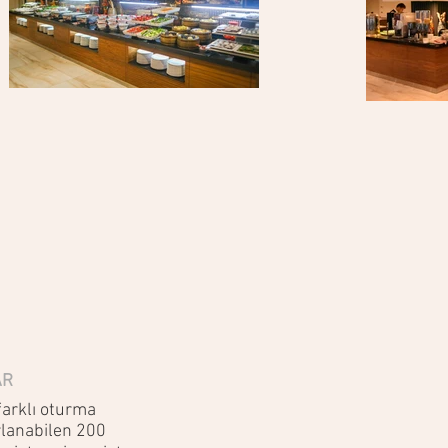
AR
farklı oturma
rlanabilen 200