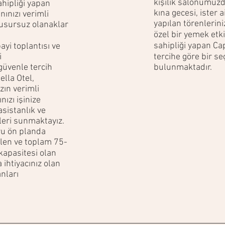
kişilik salonumuzda
ahipliği yapan
kına gecesi, ister 
nınızı verimli
yapılan törenlerin
kusursuz olanaklar
özel bir yemek etki
sahipliği yapan Ca
ayi toplantısı ve
i
tercihe göre bir s
güvenle tercih
bulunmaktadır.
ella Otel,
zın verimli
ızı işinize
asistanlık ve
leri sunmaktayız.
ru ön planda
ilen ve toplam 75-
 kapasitesi olan
 ihtiyacınız olan
nları