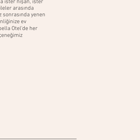
 ister nişan, ister
aileler arasında
iz sonrasında yenen
nliğinize ev
pella Otel'de her
eçeneğimiz