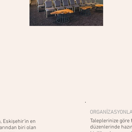
ORGANİZASYONL
Taleplerinize göre 
a, Eskişehir'in en
düzenlerinde hazı
rından biri olan